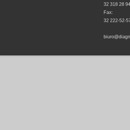
32 318 28 9
Fax:
32 222-52-5
biuro@diagno