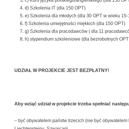
c) Kurs języka polskiego/angielskiego (dla 150 OP
d) Szkolenia IT (dla 150 OPT)
e) Szkolenia dla młodych (dla 30 OPT w wieku 15-1
f) Szkolenia umiejętności miękkich (dla 150 OPT)
g) Szkolenia dla pracodawców ( dla 11 pracodawc
h) stypendium szkoleniowe (dla bezrobotnych OPT b
UDZIAŁ W PROJEKCIE JEST BEZPŁATNY!
Aby wziąć udział w projekcie trzeba spełniać następ
– być obywatelem państw trzecich (nie być obywatelem kr
Liechtensteinu, Szwajcarii.