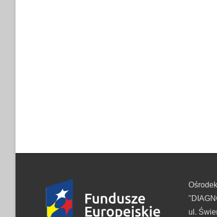
Ośrode
"DIAGNO
ul. Świe