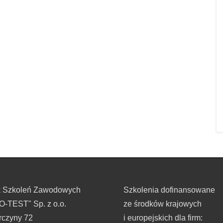
k Szkoleń Zawodowych
Szkolenia dofinansowane
-TEST" Sp. z o.o.
ze środków krajowych
rczyny 72
i europejskich dla firm: