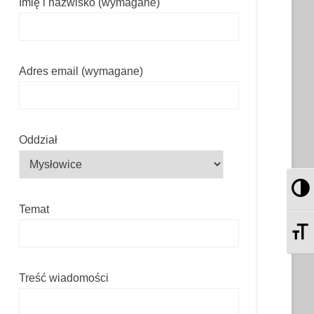
Imię i nazwisko (wymagane)
Adres email (wymagane)
Oddział
Pr
Temat
Zm
Treść wiadomości