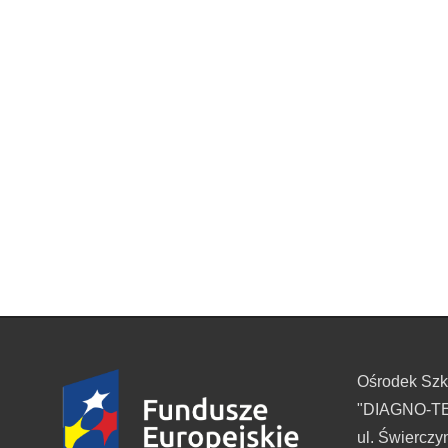
Ośrodek Sz
"DIAGNO-TES
ul. Świerczy