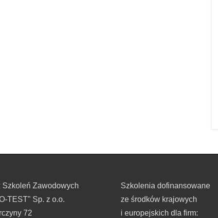
k Szkoleń Zawodowych
Szkolenia dofinansowane
-TEST" Sp. z o.o.
ze środków krajowych
rczyny 72
i europejskich dla firm: