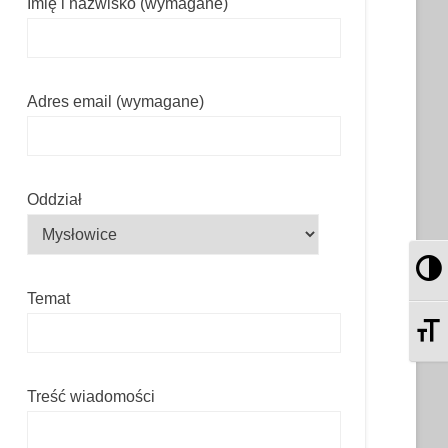
Imię i nazwisko (wymagane)
Adres email (wymagane)
Oddział
Pr
Temat
Zm
Treść wiadomości