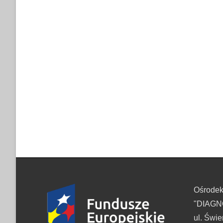
Ośrode
"DIAGNO
ul. Świe