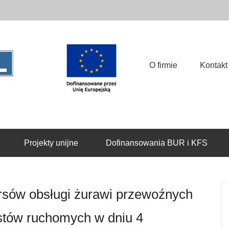
Ośrodek Szkoleń Zawodowych
Diagno-Test Sp. z o.o.
Główne menu
Przejdź to treści
O firmie
Kontakt
Projekty unijne
Dofinansowania BUR i KFS
sów obsługi żurawi przewoźnych
stów ruchomych w dniu 4