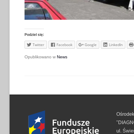
Podziel się:
Twitter
Facebook
Google
LinkedIn
Opublikowano w
News
Ośrode
"DIAGNO
ul. Świe