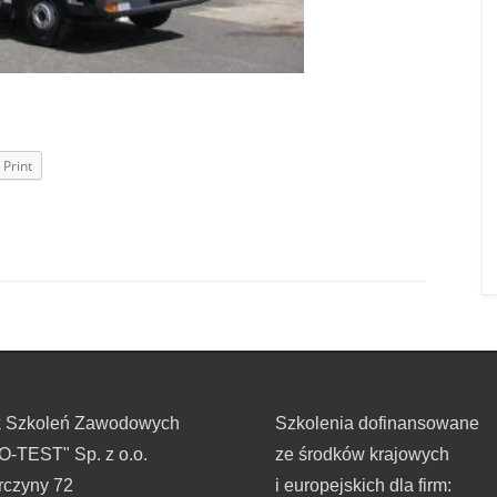
Print
k Szkoleń Zawodowych
Szkolenia dofinansowane
-TEST" Sp. z o.o.
ze środków krajowych
rczyny 72
i europejskich dla firm: