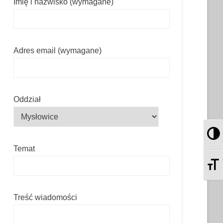
Imię i nazwisko (wymagane)
Adres email (wymagane)
Oddział
Pr
Temat
Zm
Treść wiadomości