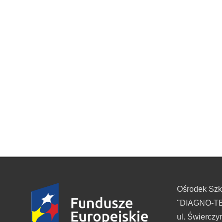
Ośrodek Sz
"DIAGNO-TES
ul. Świerczy