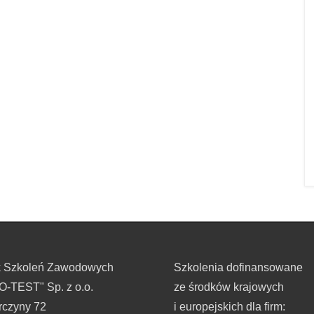
k Szkoleń Zawodowych
Szkolenia dofinansowane
-TEST" Sp. z o.o.
ze środków krajowych
rczyny 72
i europejskich dla firm: