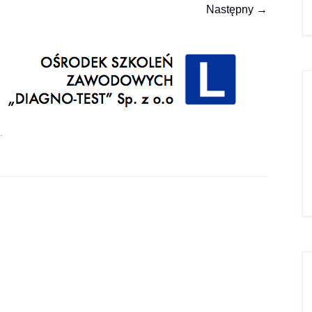
Następny →
.