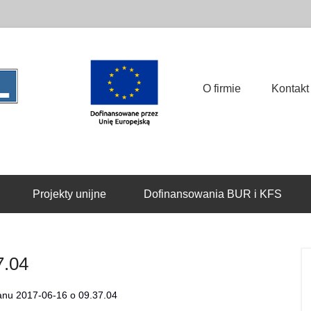
Ośrodek Szkoleń Zawodowych
Diagno-Test Sp. z o.o.
Główne menu
Przejdź to treści
O firmie
Kontakt
Projekty unijne
Dofinansowania BUR i KFS
7.04
anu 2017-06-16 o 09.37.04