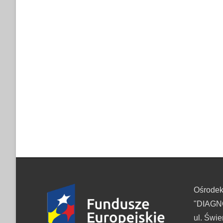
Ośrode
"DIAGNO
ul. Świe