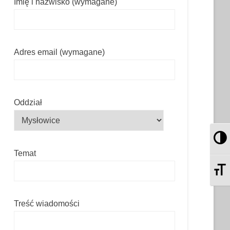
Imię i nazwisko (wymagane)
Adres email (wymagane)
Oddział
Pr
Temat
Zm
Treść wiadomości