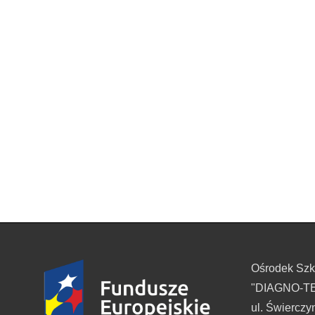
Ośrodek Sz
"DIAGNO-TES
ul. Świerczy