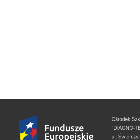
Ośrodek Sz
"DIAGNO-TES
ul. Świerczy