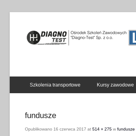
Drugie menu
Szkolenia transportowe
Kursy zawodowe
fundusze
Opublikowano
16 czerwca 2017
at
514 × 275
w
fundusze