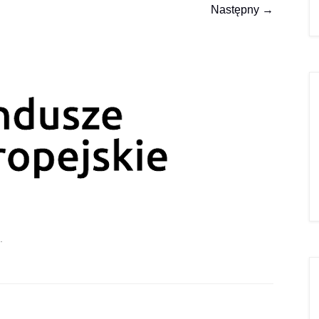
Następny →
.