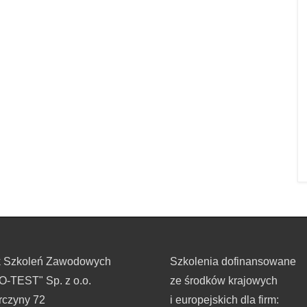
k Szkoleń Zawodowych
Szkolenia dofinansowane
-TEST" Sp. z o.o.
ze środków krajowych
rczyny 72
i europejskich dla firm: