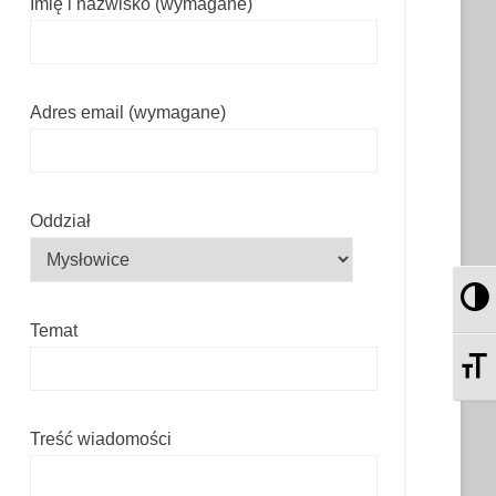
Imię i nazwisko (wymagane)
Adres email (wymagane)
Oddział
Pr
Temat
Zm
Treść wiadomości