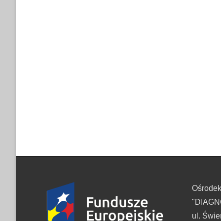
Ośrode
"DIAGNO
ul. Świe