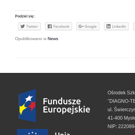
Podziel się:
Twitter
Facebook
Google
LinkedIn
Opublikowano w
News
Ośrodek Sz
"DIAGNO-TES
ul. Świerczy
41-400 Mysł
NIP: 22208