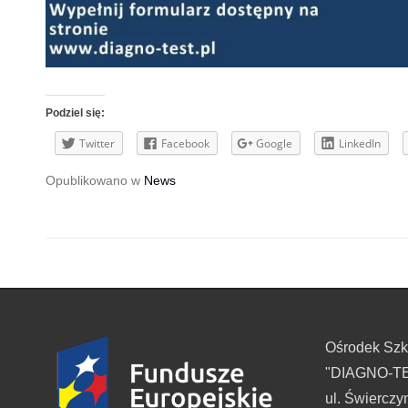
Podziel się:
Twitter
Facebook
Google
LinkedIn
Opublikowano w
News
Ośrodek Sz
"DIAGNO-TES
ul. Świerczy