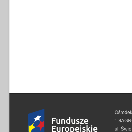
Ośrode
"DIAGNO
ul. Świe