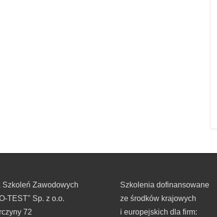
k Szkoleń Zawodowych
Szkolenia dofinansowane
-TEST" Sp. z o.o.
ze środków krajowych
rczyny 72
i europejskich dla firm: