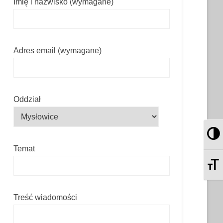
Imię i nazwisko (wymagane)
Adres email (wymagane)
Oddział
Pr
Temat
Zm
Treść wiadomości