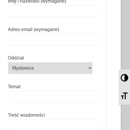
Imię i nazwisko (wymagane)
Adres email (wymagane)
Oddział
Pr
Temat
Zm
Treść wiadomości