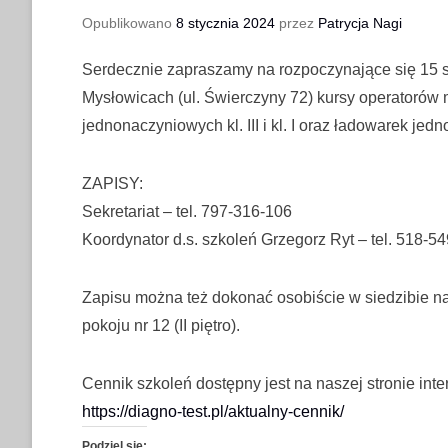
Opublikowano
8 stycznia 2024
przez
Patrycja Nagi
Serdecznie zapraszamy na rozpoczynające się 15 s
Mysłowicach (ul. Świerczyny 72) kursy operatoró
jednonaczyniowych kl. III i kl. I oraz ładowarek jednon
ZAPISY:
Sekretariat – tel. 797-316-106
Koordynator d.s. szkoleń Grzegorz Ryt – tel. 518-5
Zapisu można też dokonać osobiście w siedzibie n
pokoju nr 12 (II piętro).
Cennik szkoleń dostępny jest na naszej stronie inte
https://diagno-test.pl/aktualny-cennik/
Podziel się: