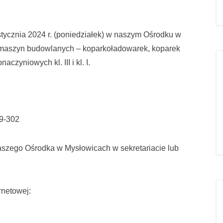
tycznia 2024 r. (poniedziałek) w naszym Ośrodku w
w maszyn budowlanych – koparkoładowarek, koparek
aczyniowych kl. III i kl. I.
49-302
aszego Ośrodka w Mysłowicach w sekretariacie lub
rnetowej: