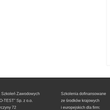
k Szkoleń Zawodowych
Szkolenia dofinansowane
-TEST" Sp. z o.o.
ze środków krajowych
rczyny 72
i europejskich dla firm: