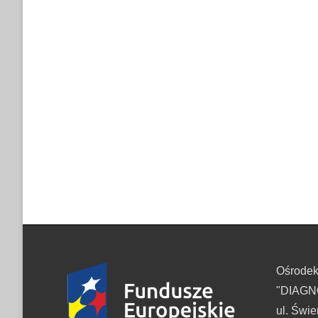
Ośrode
"DIAGNO
ul. Świe