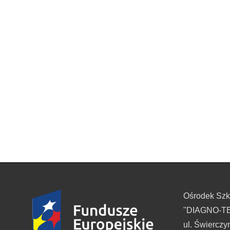
Ośrodek Sz
"DIAGNO-TES
ul. Świerczy