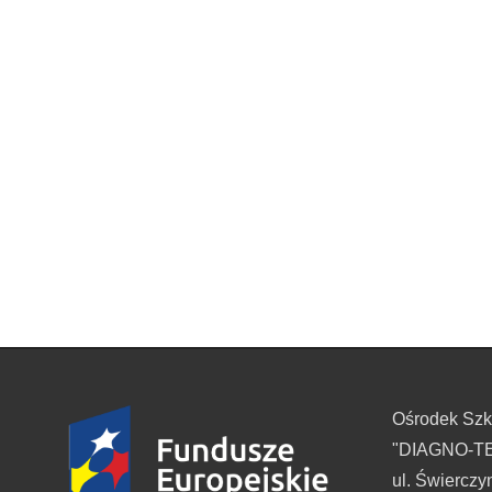
Ośrodek Sz
"DIAGNO-TES
ul. Świerczy