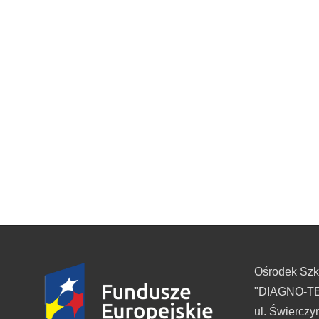
Ośrodek Sz
"DIAGNO-TES
ul. Świerczy