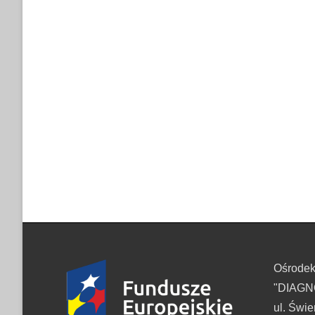
Ośrode
"DIAGNO
ul. Świe