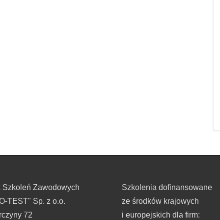
k Szkoleń Zawodowych
Szkolenia dofinansowane
-TEST" Sp. z o.o.
ze środków krajowych
rczyny 72
i europejskich dla firm: