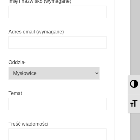
Imię i nazwisko (wymagane)
Adres email (wymagane)
Oddział
Pr
Temat
Zm
Treść wiadomości