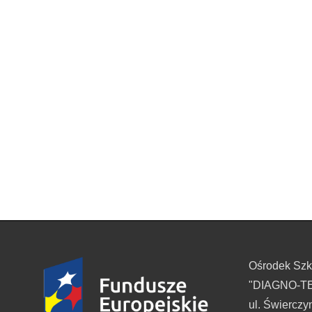
Ośrodek Sz
"DIAGNO-TES
ul. Świerczy