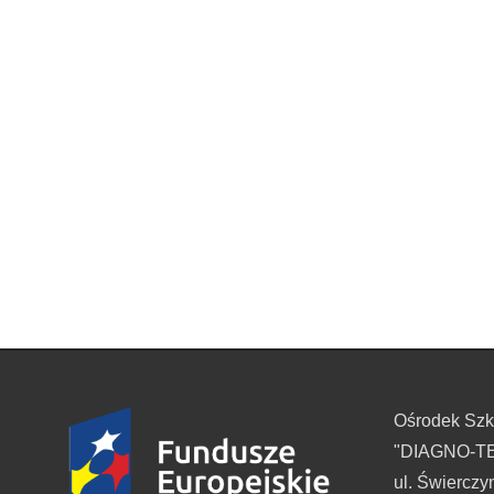
Ośrodek Sz
"DIAGNO-TES
ul. Świerczy