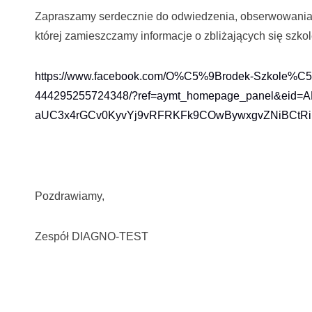
Zapraszamy serdecznie do odwiedzenia, obserwowania 
której zamieszczamy informacje o zbliżających się szko
https://www.facebook.com/O%C5%9Brodek-Szkole%C5
444295255724348/?ref=aymt_homepage_panel&eid
aUC3x4rGCv0KyvYj9vRFRKFk9COwBywxgvZNiBCtR
Pozdrawiamy,
Zespół DIAGNO-TEST